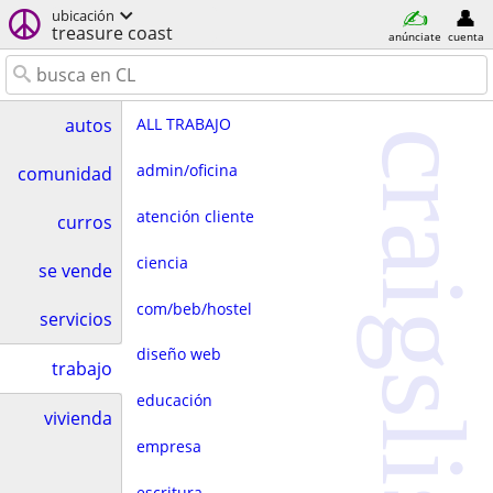
ubicación
treasure coast
anúnciate
cuenta
ALL TRABAJO
autos
craigslist
admin/oficina
comunidad
atención cliente
curros
ciencia
se vende
com/beb/hostel
servicios
diseño web
trabajo
educación
vivienda
empresa
escritura